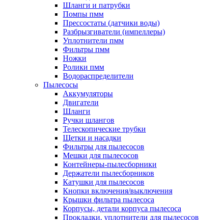
Шланги и патрубки
Помпы пмм
Прессостаты (датчики воды)
Разбрызгиватели (импеллеры)
Уплотнители пмм
Фильтры пмм
Ножки
Ролики пмм
Водораспределители
Пылесосы
Аккумуляторы
Двигатели
Шланги
Ручки шлангов
Телескопические трубки
Щетки и насадки
Фильтры для пылесосов
Мешки для пылесосов
Контейнеры-пылесборники
Держатели пылесборников
Катушки для пылесосов
Кнопки включения/выключения
Крышки фильтра пылесоса
Корпусы, детали корпуса пылесоса
Прокладки, уплотнители для пылесосов