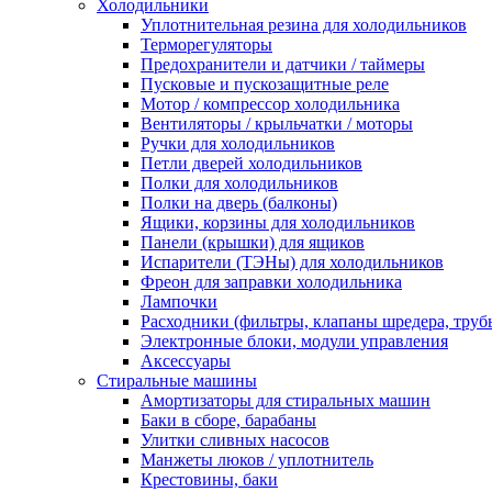
Холодильники
Уплотнительная резина для холодильников
Терморегуляторы
Предохранители и датчики / таймеры
Пусковые и пускозащитные реле
Мотор / компрессор холодильника
Вентиляторы / крыльчатки / моторы
Ручки для холодильников
Петли дверей холодильников
Полки для холодильников
Полки на дверь (балконы)
Ящики, корзины для холодильников
Панели (крышки) для ящиков
Испарители (ТЭНы) для холодильников
Фреон для заправки холодильника
Лампочки
Расходники (фильтры, клапаны шредера, труб
Электронные блоки, модули управления
Аксессуары
Стиральные машины
Амортизаторы для стиральных машин
Баки в сборе, барабаны
Улитки сливных насосов
Манжеты люков / уплотнитель
Крестовины, баки