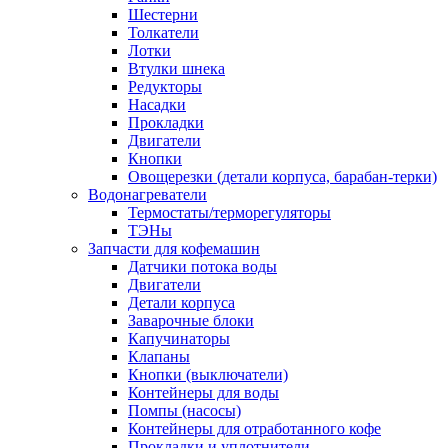
Шестерни
Толкатели
Лотки
Втулки шнека
Редукторы
Насадки
Прокладки
Двигатели
Кнопки
Овощерезки (детали корпуса, барабан-терки)
Водонагреватели
Термостаты/терморегуляторы
ТЭНы
Запчасти для кофемашин
Датчики потока воды
Двигатели
Детали корпуса
Заварочные блоки
Капучинаторы
Клапаны
Кнопки (выключатели)
Контейнеры для воды
Помпы (насосы)
Контейнеры для отработанного кофе
Прокладки и уплотнители