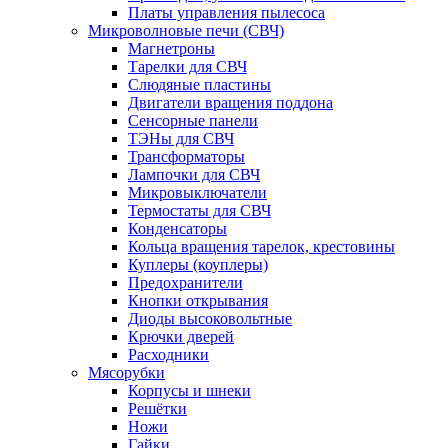
Платы управления пылесоса
Микроволновые печи (СВЧ)
Магнетроны
Тарелки для СВЧ
Слюдяные пластины
Двигатели вращения поддона
Сенсорные панели
ТЭНы для СВЧ
Трансформаторы
Лампочки для СВЧ
Микровыключатели
Термостаты для СВЧ
Конденсаторы
Кольца вращения тарелок, крестовины
Куплеры (коуплеры)
Предохранители
Кнопки открывания
Диоды высоковольтные
Крючки дверей
Расходники
Мясорубки
Корпусы и шнеки
Решётки
Ножи
Гайки